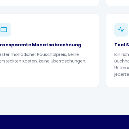
ransparente Monatsabrechnung
Tool 
ester monatlicher Pauschalpreis, keine
Ich ri
ersteckten Kosten, keine Überraschungen.
Buchha
Untern
jederze