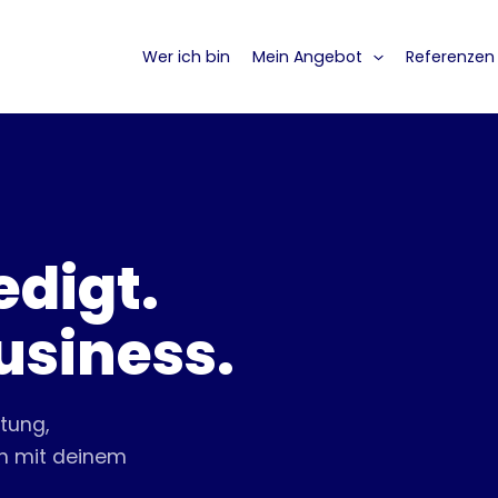
Wer ich bin
Mein Angebot
Referenzen
edigt.
usiness.
tung,
on mit deinem