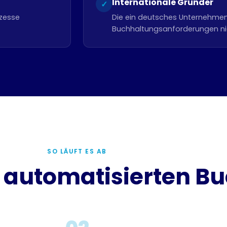
Internationale Gründer
✓
ozesse
Die ein deutsches Unternehmen
Buchhaltungsanforderungen nic
SO LÄUFT ES AB
ur automatisierten 