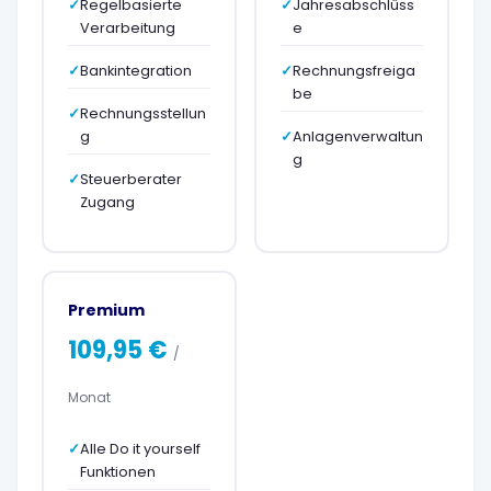
Regelbasierte
Jahresabschlüss
Verarbeitung
e
Bankintegration
Rechnungsfreiga
be
Rechnungsstellun
g
Anlagenverwaltun
g
Steuerberater
Zugang
Premium
109,95 €
/
Monat
Alle Do it yourself
Funktionen